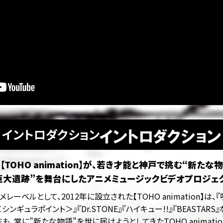
イントロダクション
OHO animation】が、若き才能と神戸で挑む“新たな物
巨大遺跡”を舞台にしたアニメミュージックビデオプロジェ
ーベルとして、2012年に設立された【TOHO animation】は
＜シンギュラポイント＞』『Dr.STONE』『ハイキュー!!』『BEASTA
も、常に”新たな物語”を世に届けようとしてきたTOHO animat