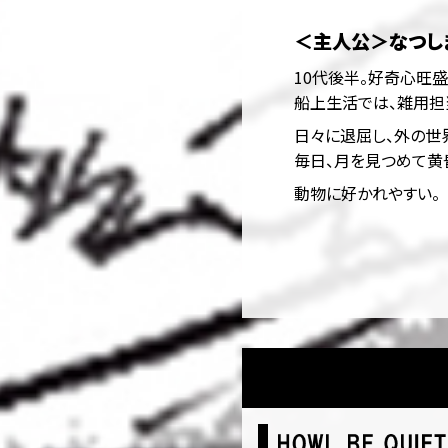
＜主人公＞なつし
10代後半。好奇心旺盛
船上生活では、雑用担
日々に退屈し、外の世
毎日、月を見つめて黄
動物に好かれやすい。