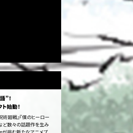
語”！
クト始動！
、『呪術廻戦』『僕のヒーロー
RS』など数々の話題作を生み
ionが挑む新たなアニメプ