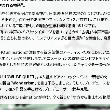
生まれる物語”。
を代表する港町である神戸。日本映画発祥の地の１つとされ、AFCI
る正式会員第1号である神戸フィルムオフィスが存在し、これまで、
われている
“常に新しい物語が生まれ続ける街”の1つです。
所は、神戸のパブリックイメージを覆す、まさかの
「古墳」！
神戸市垂
の成り立ちに謎の多い、“ミステリアスすぎる巨大遺跡”を舞台に、 奇
。
O animationが注目する新進気鋭のアーティストたちによる、
アニ
デオ
という形で発信します。アニメーションの原案・コンセプトデザイ
背景とした独特の世界観といわゆる獣人化したキャラクター造形が
は
「HOWL BE QUIET」
。 4人組のピアノ・ロック・バンドで若者の
に
新曲「Wonderism」
を書き下ろしました。 そして、プロデュースを
アニメーション作品を手掛ける、プロデューサー・武井克弘。
るTOHO animationが挑む、 全く新しい“地方から生まれる物