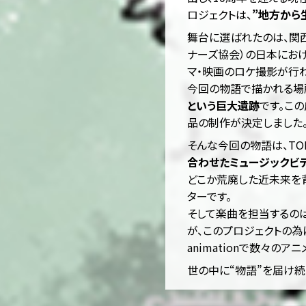
ロジェクトは、
”地方から
舞台に選ばれたのは、関西
ナーズ協会）の日本におけ
マ・映画のロケ撮影が行
今回の物語で描かれる場
という巨大遺跡
です。こ
品の制作が決定しました
そんな今回の物語は、TOH
合わせたミュージックビ
どこか荒廃した近未来を
ターです。
そして楽曲を担当するの
が、このプロジェクトの為
animationで数々の
世の中に“物語”を届け続け